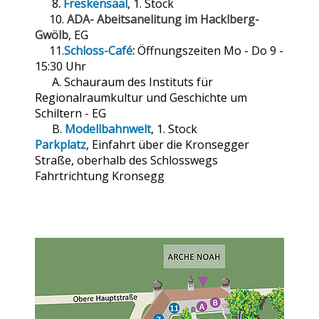
8
.
Freskensaal
, 1. Stock
10.
ADA- Abeitsanelitung im Hacklberg-
Gwölb
, EG
11.
Schloss-Café
:
Öffnungszeiten Mo - Do 9 -
15:30 Uhr
A. Schauraum des Instituts für
Regionalraumkultur und Geschichte um
Schiltern - EG
B.
Modellbahnwelt
, 1. Stock
Parkplatz
, Einfahrt über die Kronsegger
Straße, oberhalb des Schlosswegs
Fahrtrichtung Kronsegg